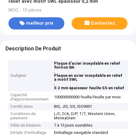
relief avec motif 5WL épaisseur 0,2 mm
MOQ：10 pièces
meilleur prix
Contactez
Description De Produit
Plaque d'acier inoxydable en relief
finition BA
,
Surligner
Plaque en acier inoxydable en relief
à motif 5WL
,
0.2 mm épaisseur feuille SS en relief
Capacité
100000000000 feuille/feuille par mois
d'approvisionnement
Certification
BIS, JIS, GS, ISO9001
Conditions de
L/C, D/A, D/P, T/T, Western Union,
paiement
MoneyGram
Délai de livraison
7 à 15 jours ouvrables
Détails d'emballage
Emballage navigable standard