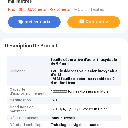
millimètres
Prix：$80.00/Sheets 5-29 Sheets
MOQ：5 feuilles
meilleur prix
Contactez
Description De Produit
feuille décorative d'acier inoxydable
de 0.4mm
,
Surligner
Feuille décorative d'acier inoxydable
d'AISI
,
,
AISI feuille d'acier inoxydable de 0
4 millimètres
Capacité
10000000 tonnes/tonnes par Mois
d'approvisionnement
Certification
ISO
Conditions de
L/C, D/A, D/P, T/T, Western Union,
paiement
Délai de livraison
jours 7-15work
Détails d'emballage
Emballage navigable standard