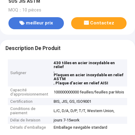
SUS JIS ASTM
MOQ：10 pièces
meilleur prix
Contactez
Description De Produit
430 tôles en acier inoxydable en
relief
,
Surligner
Plaques en acier inoxydable en relief
ASTM
,
Plaque d'acier en relief AISI
Capacité
100000000000 feuilles/feuilles par Mois
d'approvisionnement
Certification
BIS, JIS, GS, ISO9001
Conditions de
L/C, D/A, D/P, T/T, Western Union,
paiement
Délai de livraison
jours 7-15work
Détails d'emballage
Emballage navigable standard