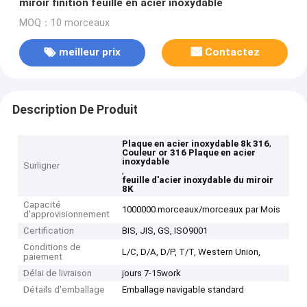
miroir finition feuille en acier inoxydable
MOQ：10 morceaux
meilleur prix
Contactez
Description De Produit
,
Plaque en acier inoxydable 8k 316
Couleur or 316 Plaque en acier
inoxydable
Surligner
,
feuille d'acier inoxydable du miroir
8K
Capacité
1000000 morceaux/morceaux par Mois
d'approvisionnement
Certification
BIS, JIS, GS, ISO9001
Conditions de
L/C, D/A, D/P, T/T, Western Union,
paiement
Délai de livraison
jours 7-15work
Détails d'emballage
Emballage navigable standard