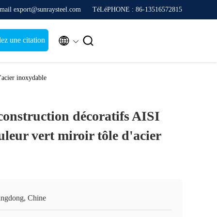
mail export@sunraysteel.com
TéLéPHONE : 86-13516572815


z une citation
'acier inoxydable
onstruction décoratifs AISI
leur vert miroir tôle d'acier
ngdong, Chine