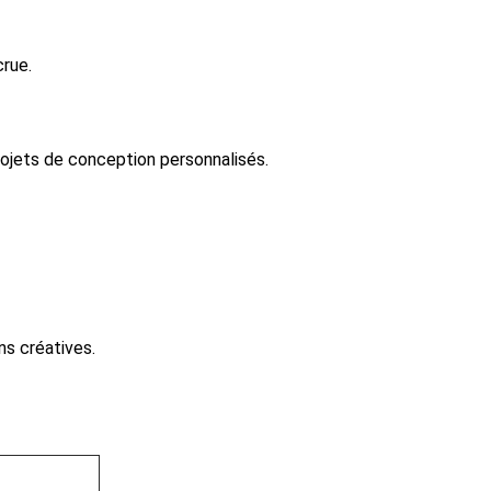
crue.
projets de conception personnalisés.
ns créatives.