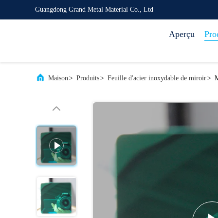
Guangdong Grand Metal Material Co., Ltd
Aperçu
Pro
Maison
>
Produits
>
Feuille d'acier inoxydable de miroir
>
M