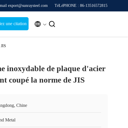
mail export@sunraysteel.com
TéLéPHONE : 86-13516572815


z une citation
 JIS
 inoxydable de plaque d'acier
ont coupé la norme de JIS
ngdong, Chine
nd Metal