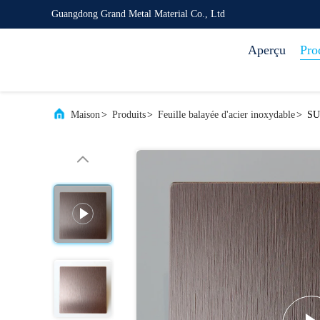
Guangdong Grand Metal Material Co., Ltd
Aperçu
Pro
Maison
>
Produits
>
Feuille balayée d'acier inoxydable
>
SUS