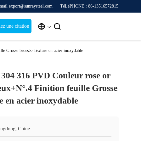
mail export@sunraysteel.com
TéLéPHONE : 86-13516572815


z une citation
le Grosse brossée Texture en acier inoxydable
304 316 PVD Couleur rose or
ux+N°.4 Finition feuille Grosse
e en acier inoxydable
ngdong, Chine