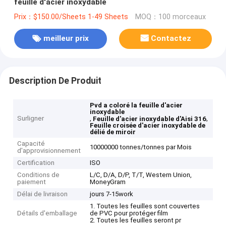
feuille d'acier inoxydable
Prix：$150.00/Sheets 1-49 Sheets
MOQ：100 morceaux
meilleur prix
Contactez
Description De Produit
Pvd a coloré la feuille d'acier
inoxydable
Surligner
,
,
Feuille d'acier inoxydable d'Aisi 316
Feuille croisée d'acier inoxydable de
délié de miroir
Capacité
10000000 tonnes/tonnes par Mois
d'approvisionnement
Certification
ISO
Conditions de
L/C, D/A, D/P, T/T, Western Union,
paiement
MoneyGram
Délai de livraison
jours 7-15work
1. Toutes les feuilles sont couvertes
Détails d'emballage
de PVC pour protéger film
2. Toutes les feuilles seront pr