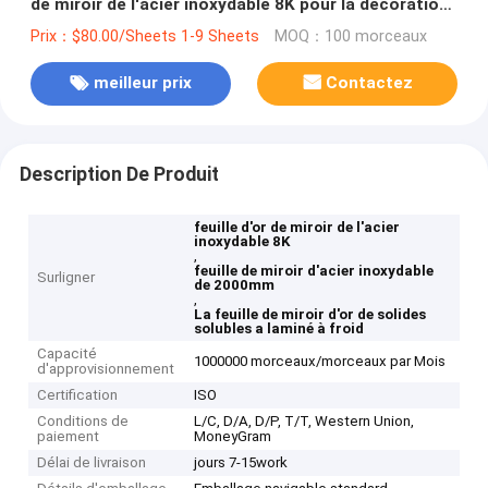
de miroir de l'acier inoxydable 8K pour la décoration
de construction
Prix：$80.00/Sheets 1-9 Sheets
MOQ：100 morceaux
meilleur prix
Contactez
Description De Produit
feuille d'or de miroir de l'acier
inoxydable 8K
,
feuille de miroir d'acier inoxydable
Surligner
de 2000mm
,
La feuille de miroir d'or de solides
solubles a laminé à froid
Capacité
1000000 morceaux/morceaux par Mois
d'approvisionnement
Certification
ISO
Conditions de
L/C, D/A, D/P, T/T, Western Union,
paiement
MoneyGram
Délai de livraison
jours 7-15work