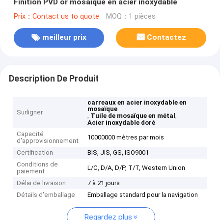
Finition PVD or mosaïque en acier inoxydable
Prix：Contact us to quote
MOQ：1 pièces
meilleur prix
Contactez
Description De Produit
carreaux en acier inoxydable en
mosaïque
Surligner
,
,
Tuile de mosaïque en métal
Acier inoxydable doré
Capacité
10000000 mètres par mois
d'approvisionnement
Certification
BIS, JIS, GS, ISO9001
Conditions de
L/C, D/A, D/P, T/T, Western Union
paiement
Délai de livraison
7 à 21 jours
Détails d'emballage
Emballage standard pour la navigation
Regardez plus