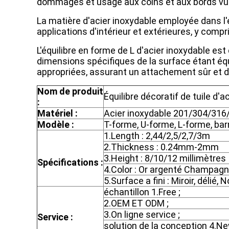
dommages et usage aux coins et aux bords vuln
La matière d'acier inoxydable employée dans l'équ
applications d'intérieur et extérieures, y comp
L'équilibre en forme de L d'acier inoxydable es
dimensions spécifiques de la surface étant équ
appropriées, assurant un attachement sûr et d
Nom de produit
Équilibre décoratif de tuile d'a
:
Matériel :
Acier inoxydable 201/304/316
Modèle :
T-forme, U-forme, L-forme, barre
1.Length : 2,44/2,5/2,7/3m
2.Thickness : 0.24mm-2mm
3.Height : 8/10/12 millimètres
Spécifications :
4.Color : Or argenté Champagn
5.Surface a fini : Miroir, délié, N
échantillon 1.Free ;
2.OEM ET ODM ;
3.On ligne service ;
Service :
solution de la conception 4.N