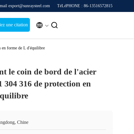
mail export@sunraysteel.com
TéLéPHONE : 86-13516572815


z une citation
n en forme de L d'équilibre
nt le coin de bord de l'acier
 304 316 de protection en
quilibre
ngdong, Chine