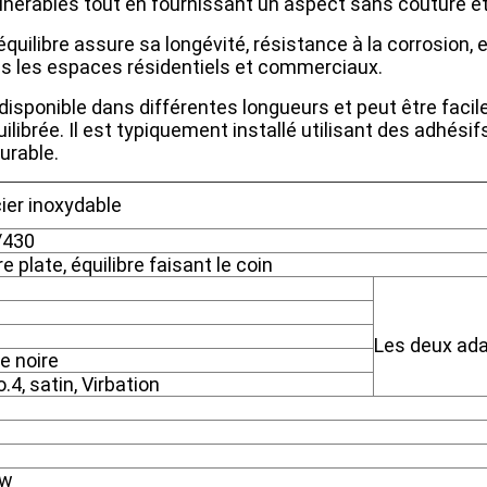
érables tout en fournissant un aspect sans couture et d
ilibre assure sa longévité, résistance à la corrosion, et 
ris les espaces résidentiels et commerciaux.
t disponible dans différentes longueurs et peut être fac
ilibrée. Il est typiquement installé utilisant des adhés
urable.
cier inoxydable
/430
 plate, équilibre faisant le coin
Les deux ada
e noire
o.4, satin, Virbation
ew