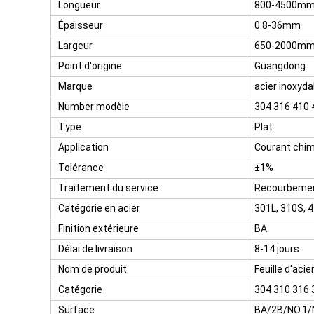
Longueur
800-4500m
Épaisseur
0.8-36mm
Largeur
650-2000m
Point d'origine
Guangdong
Marque
acier inoxyda
Number modèle
304 316 410 
Type
Plat
Application
Courant chim
Tolérance
±1%
Traitement du service
Recourbement
Catégorie en acier
301L, 310S, 4
Finition extérieure
BA
Délai de livraison
8-14 jours
Nom de produit
Feuille d'acie
Catégorie
304 310 316 
Surface
BA/2B/NO.1/