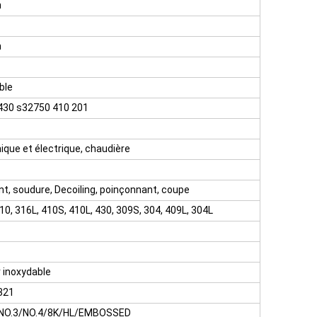
m
m
ble
430 s32750 410 201
ique et électrique, chaudière
, soudure, Decoiling, poinçonnant, coupe
10, 316L, 410S, 410L, 430, 309S, 304, 409L, 304L
r inoxydable
321
NO.3/NO.4/8K/HL/EMBOSSED