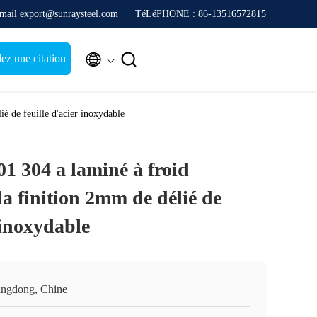
mail export@sunraysteel.com
TéLéPHONE : 86-13516572815


z une citation
ié de feuille d'acier inoxydable
01 304 a laminé à froid
 la finition 2mm de délié de
r inoxydable
ngdong, Chine