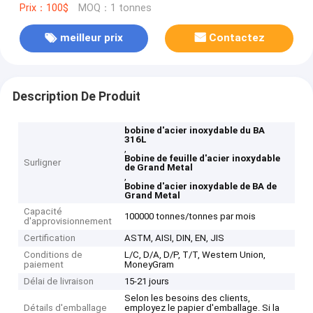
Prix：100$
MOQ：1 tonnes
meilleur prix
Contactez
Description De Produit
bobine d'acier inoxydable du BA
316L
,
Bobine de feuille d'acier inoxydable
Surligner
de Grand Metal
,
Bobine d'acier inoxydable de BA de
Grand Metal
Capacité
100000 tonnes/tonnes par mois
d'approvisionnement
Certification
ASTM, AISI, DIN, EN, JIS
Conditions de
L/C, D/A, D/P, T/T, Western Union,
paiement
MoneyGram
Délai de livraison
15-21 jours
Selon les besoins des clients,
Détails d'emballage
employez le papier d'emballage. Si la